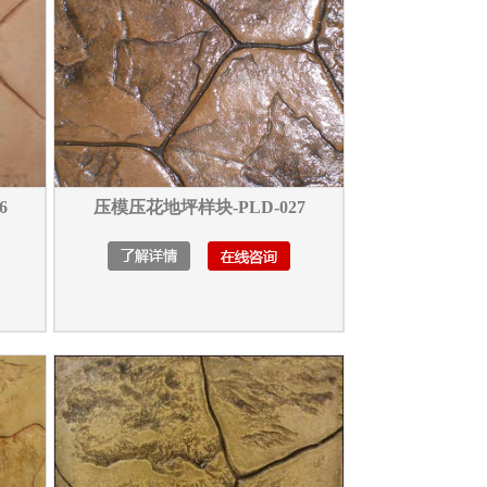
6
压模压花地坪样块-PLD-027