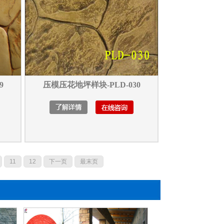
9
压模压花地坪样块-PLD-030
11
12
下一页
最末页