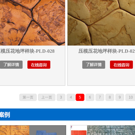
模压花地坪样块-PLD-028
压模压花地坪样块-PLD-02
第一页
上一页
3
4
5
6
7
8
9
10